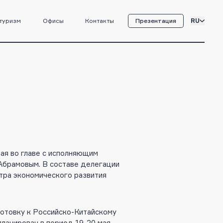
туризм
Офисы
Контакты
Презентация
RU
ая во главе с исполняющим
Абрамовым. В составе делегации
тра экономического развития
готовку к Российско-Китайскому
ланирован в период 19-20 мая