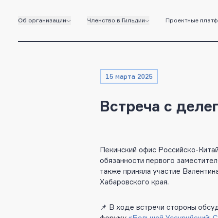
Об организации
Членство в Гильдии
Проектные плат
15 марта 2025
Встреча с деле
Пекинский офис Российско-Китай
обязанности первого заместите
также приняла участие Валентин
Хабаровского края.
📌 В ходе встречи стороны обсу
форуму
«Большой Уссурийский: С