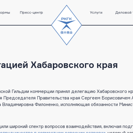
формы
Пресс-центр
Услуги
Деловой 
гацией Хабаровского края
ской Гильдии коммерции принял делегацию Хабаровского кр
ля Председателя Правительства края Сергеем Борисовичем 
а Владимировна Филоненко, исполняющая обязанности Минис
дили широкий спектр вопросов взаимодействия, включая под
отрудничество в совместном освоении острова»,
который зап