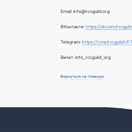
Email: info@rccguild.org
ВКонтакте:
https://vk.com/rccguil
Telegram:
https://t.me/rccguildUF
Вичат: info_rccguild_org
Вернуться на главную