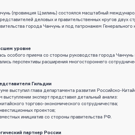
анчунь (провинция Цзилинь) состоялся масштабный междуна
редставителей деловых и правительственных кругов двух ст
ительства города Чанчунь и под патронажем Генерального 
ысшем уровне
сь особого приема со стороны руководства города Чанчунь 
дались перспективы расширения многостороннего сотрудниче
редставителя Гильдии
уме выступил глава департамента развития Российско-Кита
ем выступлении эксперт представил детальный анализ:
китайского торгово-экономического сотрудничества;
нвестиционных проектов;
местных инициатив со стороны правительства РФ.
егический партнер России