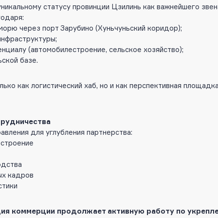
никальному статусу провинции Цзилинь как важнейшего звен
годаря:
орю через порт Зарубино (Хуньчуньский коридор);
инфраструктуры;
циалу (автомобилестроение, сельское хозяйство);
ской базе.
лько как логистический хаб, но и как перспективная площад
трудничества
вления для углубления партнерства:
остроение
одства
ых кадров
стики
дия коммерции продолжает активную работу по укрепл