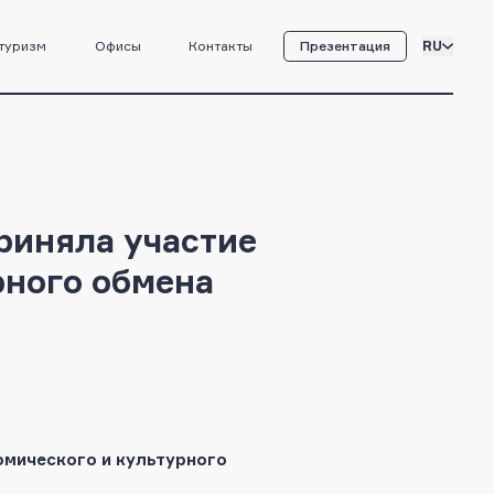
туризм
Офисы
Контакты
Презентация
RU
риняла участие
рного обмена
омического и культурного