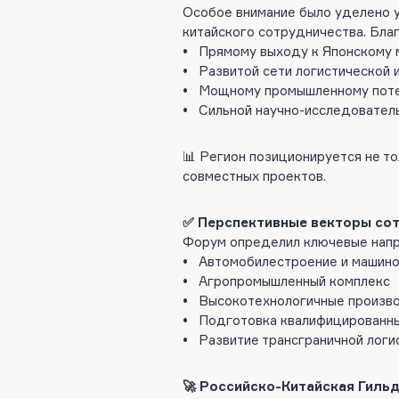
Особое внимание было уделено у
китайского сотрудничества. Бла
• Прямому выходу к Японскому м
• Развитой сети логистической 
• Мощному промышленному потен
• Сильной научно-исследователь
📊 Регион позиционируется не то
совместных проектов.
✅ Перспективные векторы со
Форум определил ключевые напра
• Автомобилестроение и машин
• Агропромышленный комплекс
• Высокотехнологичные произв
• Подготовка квалифицированн
• Развитие трансграничной логи
🚀 Российско-Китайская Гиль