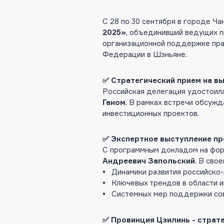
С 28 по 30 сентября в городе Ч
2025»
, объединивший ведущих п
организационной поддержке прав
Федерации в Шэньяне.
✅ Стратегический прием на в
Российская делегация удостоила
Ганом
. В рамках встречи обсуж
инвестиционных проектов.
✅ Экспертное выступление п
С программным докладом на фор
Андреевич Запольский
. В сво
• Динамики развития российско-
• Ключевых трендов в области и
• Системных мер поддержки сов
✅ Провинция Цзилинь - страт