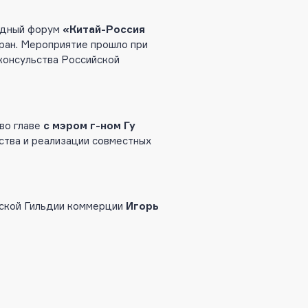
родный форум
«Китай-Россия
ран. Мероприятие прошло при
консульства Российской
во главе
с мэром г-ном Гу
ства и реализации совместных
йской Гильдии коммерции
Игорь