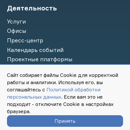
Деятельность
Услуги
Офисы
Пресс-центр
Календарь событий
Проектные платформы
Сайт собирает файлы Cookie для корректной
Презентация
работы и аналитики. Используя его, вы
соглашайтесь с
Политикой обработки
персональных данных
.
Если вам это не
подходит - отключите Cookie в настройках
браузера.
Пользовательское соглашение
Политика конфиденциальности
© Российско-Китайская Гильдия Коммерции (СОВЭД), 2026 год
Принять